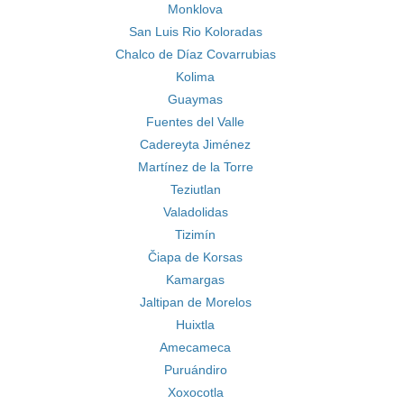
Monklova
San Luis Rio Koloradas
Chalco de Díaz Covarrubias
Kolima
Guaymas
Fuentes del Valle
Cadereyta Jiménez
Martínez de la Torre
Teziutlan
Valadolidas
Tizimín
Čiapa de Korsas
Kamargas
Jaltipan de Morelos
Huixtla
Amecameca
Puruándiro
Xoxocotla