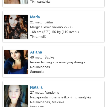
Tikri santykiai
María
21 metų, Liūtas
Mergina ieško vaikino 22-33
168 cm (5'7"), 50 kg (110 svarų)
Tikra meilė
Ariana
40 metų, Šaulys
Ieškau laimingo pasimatymų draugo
Naukalpanas
Santuoka
Natalia
27 metai, Vandenis
Nepaprasta moteris ieško rimtų santykių
Naukalpanas, Meksika
Vestuvės