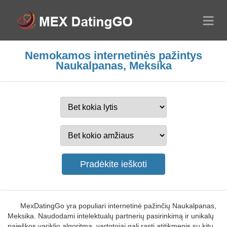
Nemokamos internetinės pažintys
Naukalpanas, Meksika
MexDatingGo yra populiari internetinė pažinčių Naukalpanas,
Meksika. Naudodami intelektualų partnerių pasirinkimą ir unikalų
paieškos variklio algoritmą, vartotojai gali rasti atitikmenis su kitų