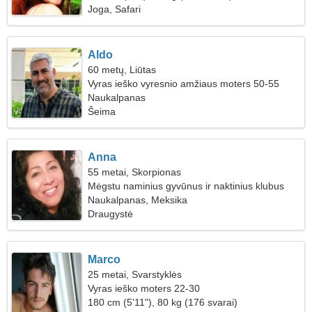
Joga, Safari
Aldo
60 metų, Liūtas
Vyras ieško vyresnio amžiaus moters 50-55
Naukalpanas
Šeima
Anna
55 metai, Skorpionas
Mėgstu naminius gyvūnus ir naktinius klubus
Naukalpanas, Meksika
Draugystė
Marco
25 metai, Svarstyklės
Vyras ieško moters 22-30
180 cm (5'11"), 80 kg (176 svarai)