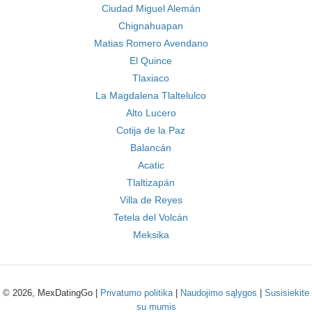
Ciudad Miguel Alemán
Chignahuapan
Matias Romero Avendano
El Quince
Tlaxiaco
La Magdalena Tlaltelulco
Alto Lucero
Cotija de la Paz
Balancán
Acatic
Tlaltizapán
Villa de Reyes
Tetela del Volcán
Meksika
© 2026, MexDatingGo |
Privatumo politika
|
Naudojimo sąlygos
|
Susisiekite
su mumis