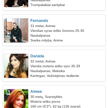
Naukalpanas
Trumpalaikiai santykiai
Fernando
31 metai, Avinas
Vienišas vyras ieško žmonos 25-30
Naukalpanas
Sveika mityba, Anime
Daniela
32 metai, Avinas
Vieniša moteris ieško vyro 35-39
Naukalpanas, Meksika
Kartingas, Važinėjimas riedlente
Aimee
30 metų, Svarstyklės
Moteris ieško poros
160 cm (5'3"), 62 kg (136 svarai)