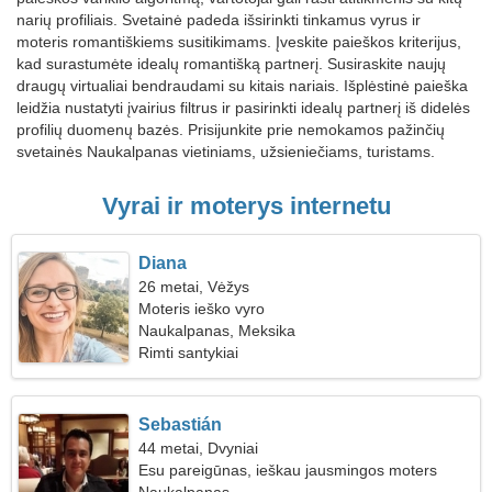
narių profiliais. Svetainė padeda išsirinkti tinkamus vyrus ir
moteris romantiškiems susitikimams. Įveskite paieškos kriterijus,
kad surastumėte idealų romantišką partnerį. Susiraskite naujų
draugų virtualiai bendraudami su kitais nariais. Išplėstinė paieška
leidžia nustatyti įvairius filtrus ir pasirinkti idealų partnerį iš didelės
profilių duomenų bazės. Prisijunkite prie nemokamos pažinčių
svetainės Naukalpanas vietiniams, užsieniečiams, turistams.
Vyrai ir moterys internetu
Diana
26 metai, Vėžys
Moteris ieško vyro
Naukalpanas, Meksika
Rimti santykiai
Sebastián
44 metai, Dvyniai
Esu pareigūnas, ieškau jausmingos moters